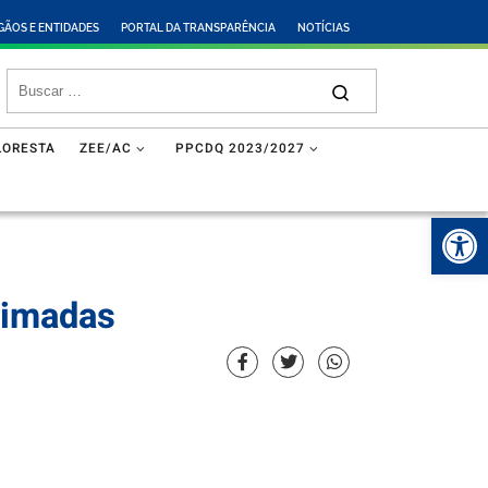
GÃOS E ENTIDADES
PORTAL DA TRANSPARÊNCIA
NOTÍCIAS
LORESTA
ZEE/AC
PPCDQ 2023/2027
Abr
eimadas