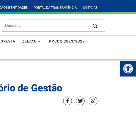
GÃOS E ENTIDADES
PORTAL DA TRANSPARÊNCIA
NOTÍCIAS
LORESTA
ZEE/AC
PPCDQ 2023/2027
Abr
ório de Gestão