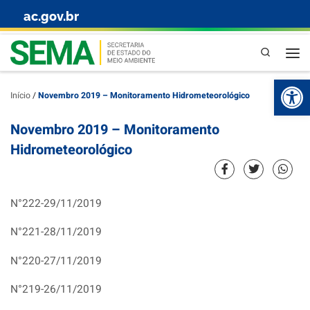
ac.gov.br
Skip to content
Pesquisa
Abr
Início
/
Novembro 2019 – Monitoramento Hidrometeorológico
Novembro 2019 – Monitoramento
Hidrometeorológico
N°222-29/11/2019
N°221-28/11/2019
N°220-27/11/2019
N°219-26/11/2019