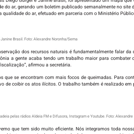
stas Diego Gurgel e Janine Brasil, foi apresentado um mapa que
ade do ar, gerando um boletim publicado semanalmente no site da
a qualidade do ar, efetuado em parceria com o Ministério Públi
 e Janine Brasil. Foto: Alexandre Noronha/Sema
onservação dos recursos naturais é fundamentalmente falar da
nia a gente acaba tendo um trabalho maior para combater 
scalização”, afirmou a secretária.
os que se encontram com mais focos de queimadas. Para conte
o de coibir os atos ilícitos. O trabalho também é realizado em
cadeia pelas rádios Aldeia FM e Difusora, Instagram e Youtube. Foto: Alexand
erno que tem sido muito eficiente. Nós integramos toda noss