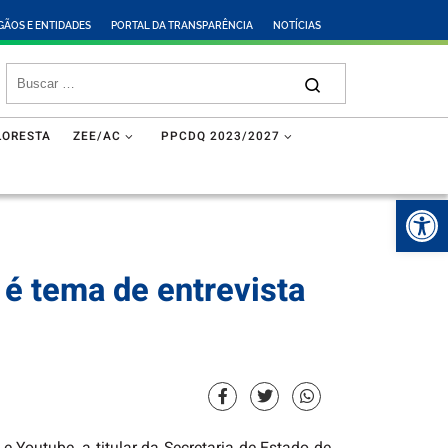
GÃOS E ENTIDADES
PORTAL DA TRANSPARÊNCIA
NOTÍCIAS
LORESTA
ZEE/AC
PPCDQ 2023/2027
Abr
é tema de entrevista