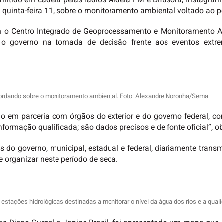
itido em cadeia pelas rádios Aldeia FM e Difusora, Instagram e
a quinta-feira 11, sobre o monitoramento ambiental voltado ao 
m o Centro Integrado de Geoprocessamento e Monitoramento A
m o governo na tomada de decisão frente aos eventos extre
bordando sobre o monitoramento ambiental. Foto: Alexandre Noronha/Sema
o em parceria com órgãos do exterior e do governo federal, c
ormação qualificada; são dados precisos e de fonte oficial”, o
 do governo, municipal, estadual e federal, diariamente transm
 organizar neste período de seca.
estações hidrológicas destinadas a monitorar o nível da água dos rios e a qua