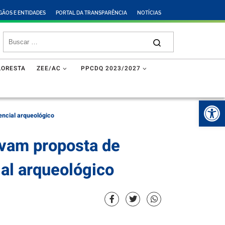
GÃOS E ENTIDADES
PORTAL DA TRANSPARÊNCIA
NOTÍCIAS
LORESTA
ZEE/AC
PPCDQ 2023/2027
Abr
ncial arqueológico
vam proposta de
al arqueológico