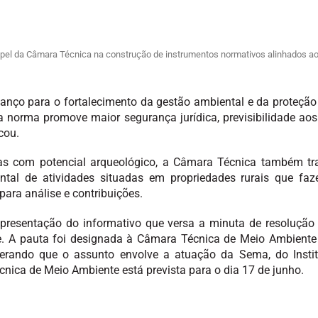
pel da Câmara Técnica na construção de instrumentos normativos alinhados ao
anço para o fortalecimento da gestão ambiental e da proteção 
s a norma promove maior segurança jurídica, previsibilidade ao
cou.
as com potencial arqueológico, a Câmara Técnica também tra
ntal de atividades situadas em propriedades rurais que faz
ra análise e contribuições.
apresentação do informativo que versa a minuta de resolução
e. A pauta foi designada à Câmara Técnica de Meio Ambiente 
derando que o assunto envolve a atuação da Sema, do Insti
nica de Meio Ambiente está prevista para o dia 17 de junho.