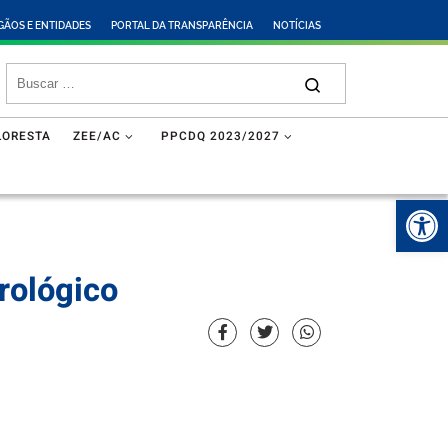
GÃOS E ENTIDADES
PORTAL DA TRANSPARÊNCIA
NOTÍCIAS
LORESTA
ZEE/AC
PPCDQ 2023/2027
Abr
rológico