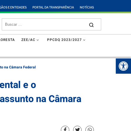
GÃOS E ENTIDADES
PORTAL DA TRANSPARÊNCIA
NOTÍCIAS
LORESTA
ZEE/AC
PPCDQ 2023/2027
Abr
nto na Câmara Federal
ntal e o
 assunto na Câmara