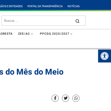
GÃOS E ENTIDADES
PORTAL DA TRANSPARÊNCIA
NOTÍCIAS
LORESTA
ZEE/AC
PPCDQ 2023/2027
Abr
ões do Mês do Meio