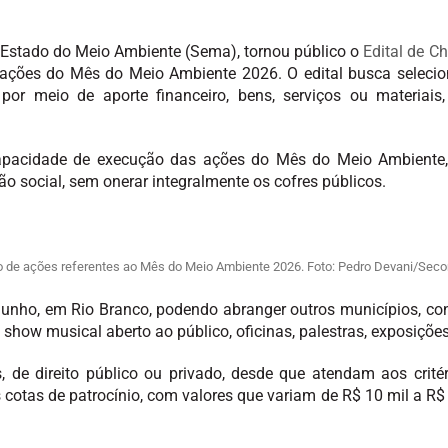
e Estado do Meio Ambiente (Sema), tornou público o
Edital de 
s ações do Mês do Meio Ambiente 2026. O edital busca selecio
or meio de aporte financeiro, bens, serviços ou materiais,
capacidade de execução das ações do Mês do Meio Ambiente, f
ção social, sem onerar integralmente os cofres públicos.
ação de ações referentes ao Mês do Meio Ambiente 2026. Foto: Pedro Devani/Sec
junho, em Rio Branco, podendo abranger outros municípios, co
 show musical aberto ao público, oficinas, palestras, exposições
s, de direito público ou privado, desde que atendam aos critér
cotas de patrocínio, com valores que variam de R$ 10 mil a R$ 