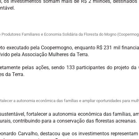
, os investimentos somam mais de R$ 2 milhões, destinados a
entável.
 Produtores Familiares e Economia Solidária da Floresta do Mogno (Coopermog
ojeto executado pela Coopermogno, enquanto R$ 231 mil financi
lvido pela Associação Mulheres da Terra.
retamente pelas ações, sendo 133 participantes do projeto d
s da Terra.
ortalecer a autonomia econômica das famílias e ampliar oportunidades para mu
sustentável, fortalecer a autonomia econômica das famílias, a
rais, contribuindo para a conservação das florestas acreanas.
eonardo Carvalho, destacou que os investimentos representa