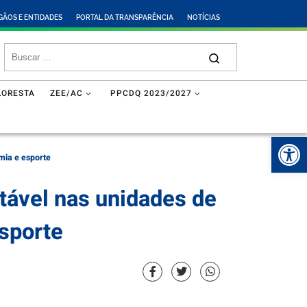
GÃOS E ENTIDADES
PORTAL DA TRANSPARÊNCIA
NOTÍCIAS
LORESTA
ZEE/AC
PPCDQ 2023/2027
Abr
mia e esporte
tável nas unidades de
esporte