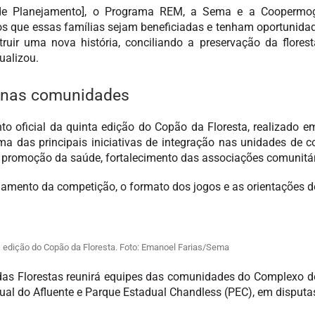
a de Planejamento], o Programa REM, a Sema e a Coopermo
 que essas famílias sejam beneficiadas e tenham oportunidade
truir uma nova história, conciliando a preservação da flor
ualizou.
o nas comunidades
ficial da quinta edição do Copão da Floresta, realizado em 
a das principais iniciativas de integração nas unidades de c
 promoção da saúde, fortalecimento das associações comunitária
lamento da competição, o formato dos jogos e as orientações de
edição do Copão da Floresta. Foto: Emanoel Farias/Sema
das Florestas reunirá equipes das comunidades do Complexo de 
dual do Afluente e Parque Estadual Chandless (PEC), em disputa