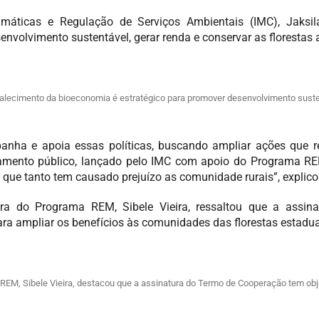
imáticas e Regulação de Serviços Ambientais (IMC), Jaksila
nvolvimento sustentável, gerar renda e conservar as florestas 
rtalecimento da bioeconomia é estratégico para promover desenvolvimento suste
panha e apoia essas políticas, buscando ampliar ações que
amento público, lançado pelo IMC com apoio do Programa REM 
que tanto tem causado prejuízo as comunidade rurais”, explico
eira do Programa REM, Sibele Vieira, ressaltou que a assin
para ampliar os benefícios às comunidades das florestas estadua
 REM, Sibele Vieira, destacou que a assinatura do Termo de Cooperação tem ob