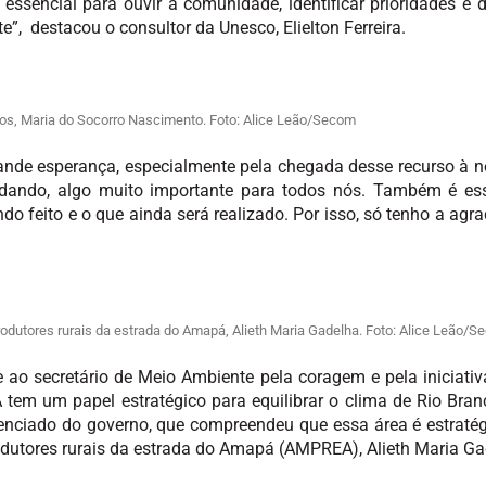
essencial para ouvir a comunidade, identificar prioridades e d
”, destacou o consultor da Unesco, Elielton Ferreira.
s, Maria do Socorro Nascimento. Foto: Alice Leão/Secom
ande esperança, especialmente pela chegada desse recurso à 
 dando, algo muito importante para todos nós. Também é ess
 feito e o que ainda será realizado. Por isso, só tenho a agr
dutores rurais da estrada do Amapá, Alieth Maria Gadelha. Foto: Alice Leão/
e ao secretário de Meio Ambiente pela coragem e pela iniciati
em um papel estratégico para equilibrar o clima de Rio Branco
erenciado do governo, que compreendeu que essa área é estratég
dutores rurais da estrada do Amapá (AMPREA), Alieth Maria Ga