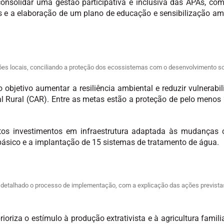
nsolidar uma gestão participativa e inclusiva das APAs, com
 e a elaboração de um plano de educação e sensibilização am
ões locais, conciliando a proteção dos ecossistemas com o desenvolvimento so
 objetivo aumentar a resiliência ambiental e reduzir vulnerabi
l Rural (CAR). Entre as metas estão a proteção de pelo menos 
tos investimentos em infraestrutura adaptada às mudanças c
ásico e a implantação de 15 sistemas de tratamento de água.
etalhado o processo de implementação, com a explicação das ações previstas e 
oriza o estímulo à produção extrativista e à agricultura famili