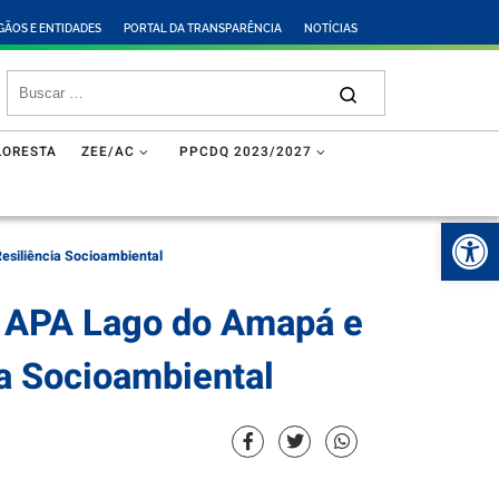
GÃOS E ENTIDADES
PORTAL DA TRANSPARÊNCIA
NOTÍCIAS
LORESTA
ZEE/AC
PPCDQ 2023/2027
Abr
esiliência Socioambiental
a APA Lago do Amapá e
a Socioambiental