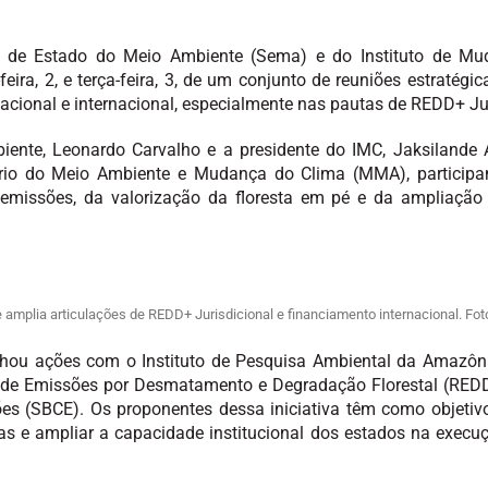
a de Estado do Meio Ambiente (Sema) e do Instituto de Mu
feira, 2, e terça-feira, 3, de um conjunto de reuniões estratég
cional e internacional, especialmente nas pautas de REDD+ Jur
biente, Leonardo Carvalho e a presidente do IMC, Jaksilande 
rio do Meio Ambiente e Mudança do Clima (MMA), participa
 emissões, da valorização da floresta em pé e da ampliação
 amplia articulações de REDD+ Jurisdicional e financiamento internacional. Fot
inhou ações com o Instituto de Pesquisa Ambiental da Amazôn
o de Emissões por Desmatamento e Degradação Florestal (REDD
sões (SBCE). Os proponentes dessa iniciativa têm como objeti
ias e ampliar a capacidade institucional dos estados na execuç