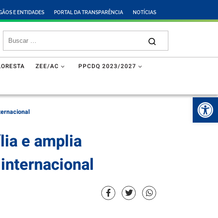
GÃOS E ENTIDADES
PORTAL DA TRANSPARÊNCIA
NOTÍCIAS
LORESTA
ZEE/AC
PPCDQ 2023/2027
Abr
ternacional
lia e amplia
internacional