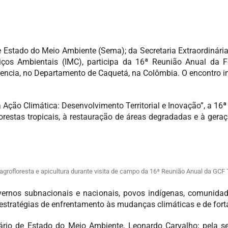
 Estado do Meio Ambiente (Sema); da Secretaria Extraordinária 
ços Ambientais (IMC), participa da 16ª Reunião Anual da F
encia, no Departamento de Caquetá, na Colômbia. O encontro int
Ação Climática: Desenvolvimento Territorial e Inovação”, a 16
florestas tropicais, à restauração de áreas degradadas e à ger
rofloresta e apicultura durante visita de campo da 16ª Reunião Anual da GCF 
vernos subnacionais e nacionais, povos indígenas, comunidade
 estratégias de enfrentamento às mudanças climáticas e de fort
rio de Estado do Meio Ambiente, Leonardo Carvalho; pela sec