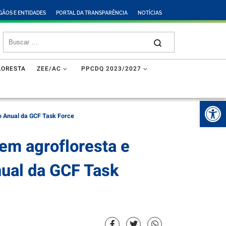
GÃOS E ENTIDADES
PORTAL DA TRANSPARÊNCIA
NOTÍCIAS
LORESTA
ZEE/AC
PPCDQ 2023/2027
Abr
ão Anual da GCF Task Force
em agrofloresta e
nual da GCF Task