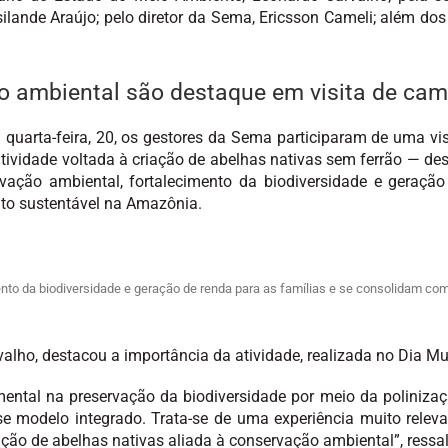
ksilande Araújo; pelo diretor da Sema, Ericsson Cameli; além d
o ambiental são destaque em visita de ca
a quarta-feira, 20, os gestores da Sema participaram de uma v
atividade voltada à criação de abelhas nativas sem ferrão — d
rvação ambiental, fortalecimento da biodiversidade e geração
to sustentável na Amazônia.
mento da biodiversidade e geração de renda para as famílias e se consolidam 
alho, destacou a importância da atividade, realizada no Dia M
ntal na preservação da biodiversidade por meio da poliniza
 modelo integrado. Trata-se de uma experiência muito relev
ação de abelhas nativas aliada à conservação ambiental”, ressal