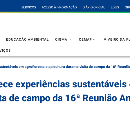
SERVIÇOS
ACESSO À INFORMAÇÃO
DIÁRIO OFICIAL
LEGIS
ÓR
EDUCAÇÃO AMBIENTAL
CIGMA
CEMAF
VIVEIRO DA F
VIÇOS
stentáveis em agrofloresta e apicultura durante visita de campo da 16ª Reuni
ce experiências sustentáveis 
sita de campo da 16ª Reunião A