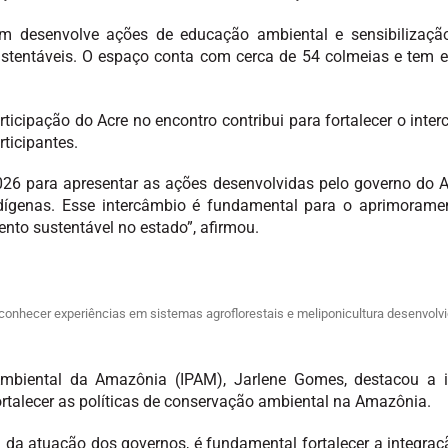
bém desenvolve ações de educação ambiental e sensibilizaçã
ustentáveis. O espaço conta com cerca de 54 colmeias e tem
ticipação do Acre no encontro contribui para fortalecer o int
rticipantes.
26 para apresentar as ações desenvolvidas pelo governo do A
ndígenas. Esse intercâmbio é fundamental para o aprimoramen
nto sustentável no estado”, afirmou.
conhecer experiências em sistemas agroflorestais e meliponicultura desenvolvi
Ambiental da Amazônia (IPAM), Jarlene Gomes, destacou a i
rtalecer as políticas de conservação ambiental na Amazônia.
m da atuação dos governos, é fundamental fortalecer a integra