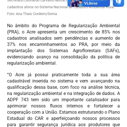
Secretário Leonardo Carvalho destacou que o Acre já possui 56.179
cadastros ativos no Sistema Nacional de Cadastro Ambiental Rural.
Foto: Ana Thaís Cordeiro/Sema
No âmbito do Programa de Regularização Ambiental
(PRA), o Acre apresenta um crescimento de 85% nos
cadastros analisados sem pendências e aumento de
37% nos encaminhamentos ao PRA, por meio da
implantação dos Sistemas Agroflorestais (SAFs),
evidenciando avanço na consolidação da política de
regularização ambiental.
“O Acre já possui praticamente toda a sua área
cadastrável inserida no sistema e vem avançando na
qualificação dessa base, com foco na análise técnica,
na regularização ambiental e na integração de dados. A
ADPF 743 tem sido um importante catalisador para
aprimorar nossos fluxos internos e fortalecer a
cooperação com a União. Estamos estruturando o Plano
Estadual do CAR e aperfeiçoando nossos processos
para garantir segurança jurídica aos produtores que