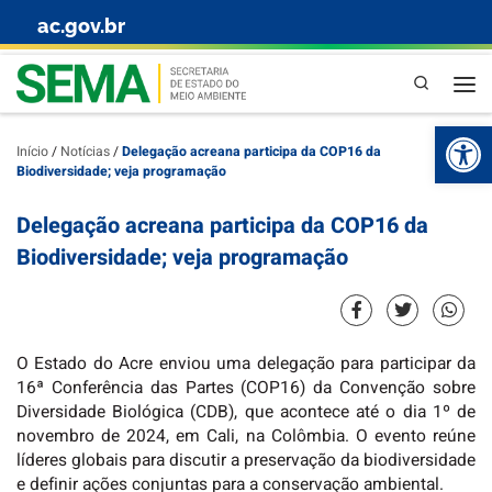
ac.gov.br
Skip to content
Pesquisa
Abr
Início
/
Notícias
/
Delegação acreana participa da COP16 da
Biodiversidade; veja programação
Delegação acreana participa da COP16 da
Biodiversidade; veja programação
O Estado do Acre enviou uma delegação para participar da
16ª Conferência das Partes (COP16) da Convenção sobre
Diversidade Biológica (CDB), que acontece até o dia 1º de
novembro de 2024, em Cali, na Colômbia. O evento reúne
líderes globais para discutir a preservação da biodiversidade
e definir ações conjuntas para a conservação ambiental.