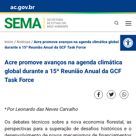
ac.gov.br
Skip to content
Pesquisa
Abr
Início
/
Notícias
/
Acre promove avanços na agenda climática global
durante a 15ª Reunião Anual da GCF Task Force
Acre promove avanços na agenda climática
global durante a 15ª Reunião Anual da GCF
Task Force
*
Por Leonardo das Neves Carvalho
Os debates técnicos sobre a nova economia florestal, as
perspectivas para a superação de desafios históricos e o
desenvolvimento de novos mecanismos de financiamentos