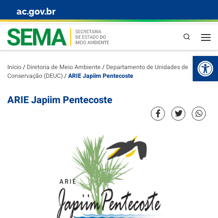
ac.gov.br
Skip to content
Pesquisa
Abr
Início
/
Diretoria de Meio Ambiente
/
Departamento de Unidades de
Conservação (DEUC)
/
ARIE Japiim Pentecoste
ARIE Japiim Pentecoste