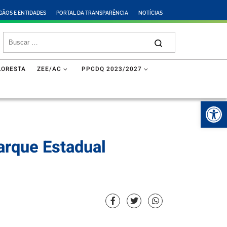
GÃOS E ENTIDADES
PORTAL DA TRANSPARÊNCIA
NOTÍCIAS
LORESTA
ZEE/AC
PPCDQ 2023/2027
Abr
arque Estadual