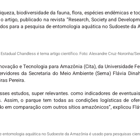
queza, biodiversidade da fauna, flora, espécies endêmicas e tod
 artigo, publicado na revista “Research, Society and Developme
udos para a pesquisa de entomologia aquática no Sudoeste da 
 Estadual Chandless é tema artigo científico. Foto: Alexandre Cruz-Noronha/S
 Inovação e Tecnologia para Amazônia (Cita), da Universidade Fe
servidores da Secretaria do Meio Ambiente (Sema) Flávia Dina
ras Pereira.
esses estudos, super relevantes. como indicadores de eventua
 Assim, o parque tem todas as condições logísticas de of
o em comparação com outros sítios amazônicos”, explicou Fláv
e entomologia aquática no Sudoeste da Amazônia é usado para pesquisas cien