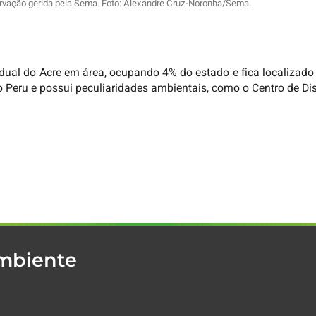
rvação gerida pela Sema. Foto: Alexandre Cruz-Noronha/Sema.
ual do Acre em área, ocupando 4% do estado e fica localizad
 o Peru e possui peculiaridades ambientais, como o Centro de 
Ambiente