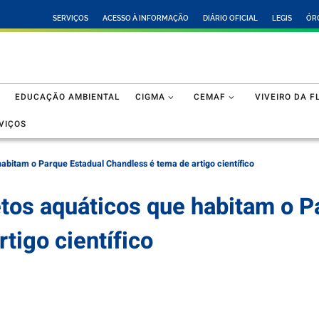
SERVIÇOS
ACESSO À INFORMAÇÃO
DIÁRIO OFICIAL
LEGIS
ÓR
EDUCAÇÃO AMBIENTAL
CIGMA
CEMAF
VIVEIRO DA F
VIÇOS
habitam o Parque Estadual Chandless é tema de artigo científico
etos aquáticos que habitam o P
tigo científico