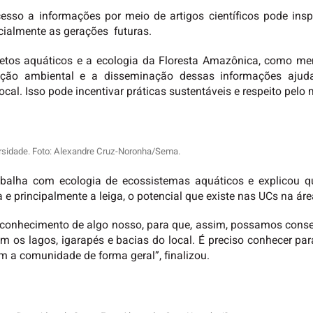
so a informações por meio de artigos científicos pode inspira
ialmente as gerações futuras.
setos aquáticos e a ecologia da Floresta Amazônica, como me
zação ambiental e a disseminação dessas informações aju
cal. Isso pode incentivar práticas sustentáveis e respeito pelo
ersidade. Foto: Alexandre Cruz-Noronha/Sema.
abalha com ecologia de ecossistemas aquáticos e explicou q
e principalmente a leiga, o potencial que existe nas UCs na ár
 o conhecimento de algo nosso, para que, assim, possamos conser
 os lagos, igarapés e bacias do local. É preciso conhecer par
m a comunidade de forma geral”, finalizou.